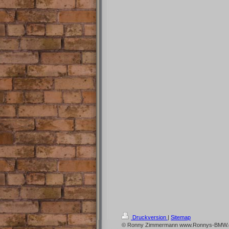
Druckversion
|
Sitemap
© Ronny Zimmermann www.Ronnys-BMW.