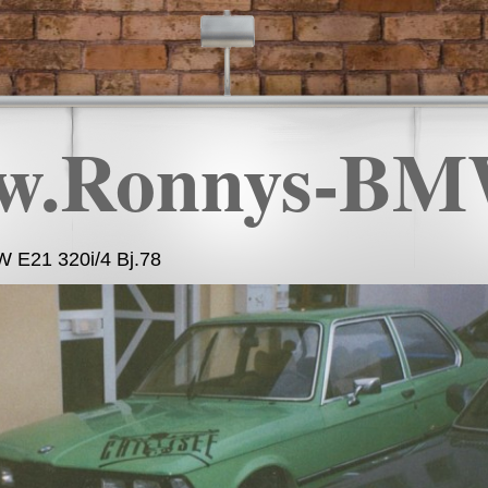
w.Ronnys-BM
 E21 320i/4 Bj.78