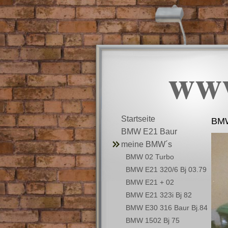
ww
Startseite
BMW
BMW E21 Baur
meine BMW´s
BMW 02 Turbo
BMW E21 320/6 Bj 03.79
BMW E21 + 02
BMW E21 323i Bj 82
BMW E30 316 Baur Bj.84
BMW 1502 Bj 75